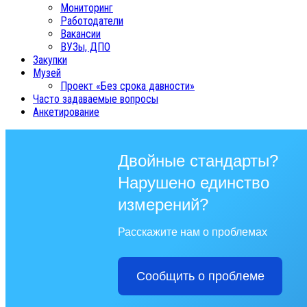
Мониторинг
Работодатели
Вакансии
ВУЗы, ДПО
Закупки
Музей
Проект «Без срока давности»
Часто задаваемые вопросы
Анкетирование
Двойные стандарты?
Нарушено единство
измерений?
Расскажите нам о проблемах
Сообщить о проблеме