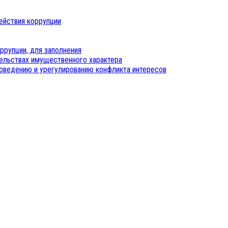
ействия коррупции
ррупции, для заполнения
тельствах имущественного характера
оведению и урегулированию конфликта интересов