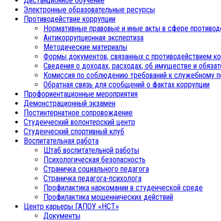
Дистанционное обучение
Электронные образовательные ресурсы
Противодействие коррупции
Нормативные правовые и иные акты в сфере противод
Антикоррупционная экспертиза
Методические материалы
Формы документов, связанных с противодействием ко
Сведения о доходах, расходах, об имуществе и обяза
Комиссия по соблюдению требований к служебному п
Обратная связь для сообщений о фактах коррупции
Профориентационные мероприятия
Демонстрационный экзамен
Постинтернатное сопровождение
Студенческий волонтерский центр
Студенческий спортивный клуб
Воспитательная работа
Штаб воспитательной работы
Психологическая безопасность
Страничка социального педагога
Страничка педагога-психолога
Профилактика наркомании в студенческой среде
Профилактика мошеннических действий
Центр карьеры ГАПОУ «НСТ»
Документы