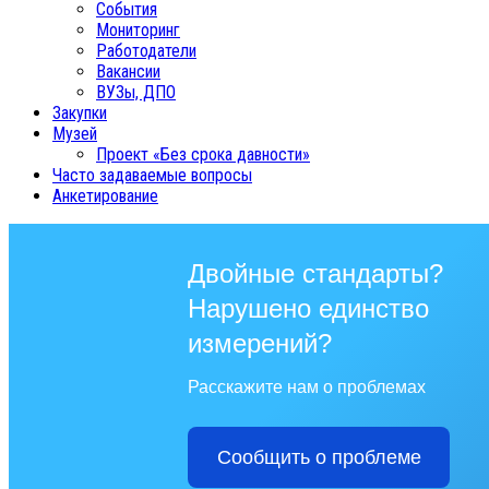
События
Мониторинг
Работодатели
Вакансии
ВУЗы, ДПО
Закупки
Музей
Проект «Без срока давности»
Часто задаваемые вопросы
Анкетирование
Двойные стандарты?
Нарушено единство
измерений?
Расскажите нам о проблемах
Сообщить о проблеме