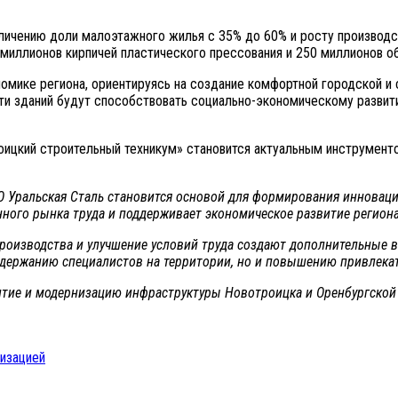
величению доли малоэтажного жилья с 35% до 60% и росту произво
 миллионов кирпичей пластического прессования и 250 миллионов об
омике региона, ориентируясь на создание комфортной городской и 
ти зданий будут способствовать социально-экономическому развити
роицкий строительный техникум» становится актуальным инструмент
 Уральская Сталь становится основой для формирования инновац
ного рынка труда и поддерживает экономическое развитие региона
роизводства и улучшение условий труда создают дополнительные 
 удержанию специалистов на территории, но и повышению привлека
итие и модернизацию инфраструктуры Новотроицка и Оренбургской
низацией