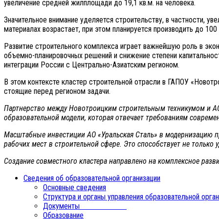
увеличение средней жилплощади до 19,1 кв.м. на человека.
Значительное внимание уделяется строительству, в частности, у
материалах возрастает, при этом планируется производить до 100
Развитие строительного комплекса играет важнейшую роль в экон
объемно-планировочных решений и снижение степени капитальнос
интеграции России с Центрально-Азиатским регионом.
В этом контексте кластер строительной отрасли в ГАПОУ «Новот
стоящие перед регионом задачи.
Партнерство между Новотроицким строительным техникумом и АО
образовательной модели, которая отвечает требованиям современ
Масштабные инвестиции АО «Уральская Сталь» в модернизацию п
рабочих мест в строительной сфере. Это способствует не только
Создание совместного кластера направлено на комплексное разв
Сведения об образовательной организации
Основные сведения
Структура и органы управления образовательной орга
Документы
Образование