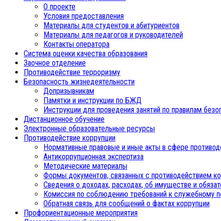
О проекте
Условия предоставления
Материалы для студентов и абитуриентов
Материалы для педагогов и руководителей
Контакты оператора
Система оценки качества образования
Заочное отделение
Противодействие терроризму
Безопасность жизнедеятельности
Допризывникам
Памятки и инструкции по БЖД
Инструкции для проведения занятий по правилам безо
Дистанционное обучение
Электронные образовательные ресурсы
Противодействие коррупции
Нормативные правовые и иные акты в сфере противод
Антикоррупционная экспертиза
Методические материалы
Формы документов, связанных с противодействием ко
Сведения о доходах, расходах, об имуществе и обяза
Комиссия по соблюдению требований к служебному п
Обратная связь для сообщений о фактах коррупции
Профориентационные мероприятия