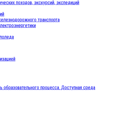
ических походов, экскурсий, экспедиций
ий
железнодорожного транспорта
электроэнергетики
ололеда
низацией
ь образовательного процесса. Доступная среда