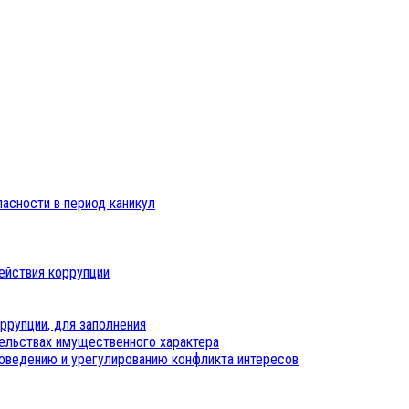
пасности в период каникул
ействия коррупции
ррупции, для заполнения
тельствах имущественного характера
оведению и урегулированию конфликта интересов