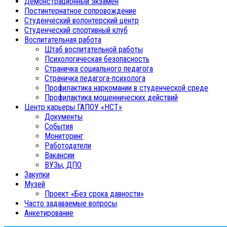
Демонстрационный экзамен
Постинтернатное сопровождение
Студенческий волонтерский центр
Студенческий спортивный клуб
Воспитательная работа
Штаб воспитательной работы
Психологическая безопасность
Страничка социального педагога
Страничка педагога-психолога
Профилактика наркомании в студенческой среде
Профилактика мошеннических действий
Центр карьеры ГАПОУ «НСТ»
Документы
События
Мониторинг
Работодатели
Вакансии
ВУЗы, ДПО
Закупки
Музей
Проект «Без срока давности»
Часто задаваемые вопросы
Анкетирование