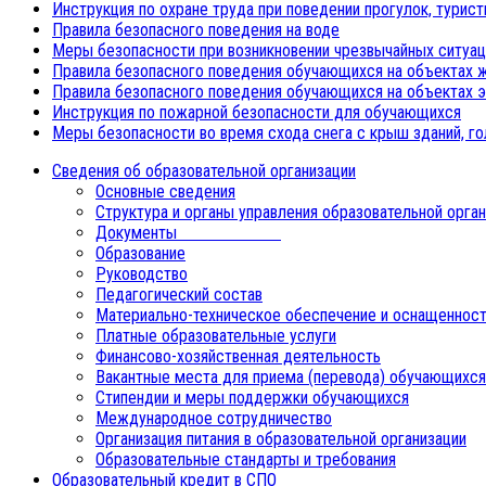
Инструкция по охране труда при поведении прогулок, турист
Правила безопасного поведения на воде
Меры безопасности при возникновении чрезвычайных ситуац
Правила безопасного поведения обучающихся на объектах 
Правила безопасного поведения обучающихся на объектах 
Инструкция по пожарной безопасности для обучающихся
Меры безопасности во время схода снега с крыш зданий, г
Сведения об образовательной организации
Основные сведения
Структура и органы управления образовательной орга
Документы
Образование
Руководство
Педагогический состав
Материально-техническое обеспечение и оснащенност
Платные образовательные услуги
Финансово-хозяйственная деятельность
Вакантные места для приема (перевода) обучающихся
Стипендии и меры поддержки обучающихся
Международное сотрудничество
Организация питания в образовательной организации
Образовательные стандарты и требования
Образовательный кредит в СПО