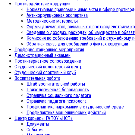
Противодействие коррупции
Нормативные правовые и иные акты в сфере противод
Антикоррупционная экспертиза
Методические материалы
Формы документов, связанных с противодействием ко
Сведения о доходах, расходах, об имуществе и обяза
Комиссия по соблюдению требований к служебному п
Обратная связь для сообщений о фактах коррупции
Профориентационные мероприятия
Демонстрационный экзамен
Постинтернатное сопровождение
Студенческий волонтерский центр
Студенческий спортивный клуб
Воспитательная работа
Штаб воспитательной работы
Психологическая безопасность
Страничка социального педагога
Страничка педагога-психолога
Профилактика наркомании в студенческой среде
Профилактика мошеннических действий
Центр карьеры ГАПОУ «НСТ»
Документы
События