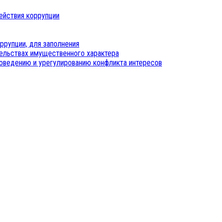
ействия коррупции
ррупции, для заполнения
тельствах имущественного характера
оведению и урегулированию конфликта интересов