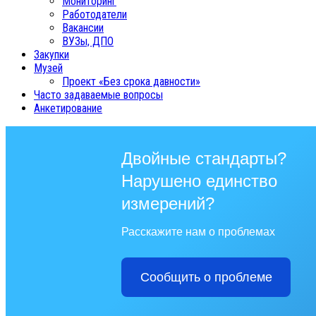
Мониторинг
Работодатели
Вакансии
ВУЗы, ДПО
Закупки
Музей
Проект «Без срока давности»
Часто задаваемые вопросы
Анкетирование
Двойные стандарты?
Нарушено единство
измерений?
Расскажите нам о проблемах
Сообщить о проблеме