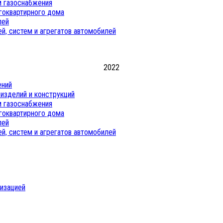
м газоснабжения
огоквартирного дома
лей
й, систем и агрегатов автомобилей
2022
ений
изделий и конструкций
м газоснабжения
огоквартирного дома
лей
й, систем и агрегатов автомобилей
низацией