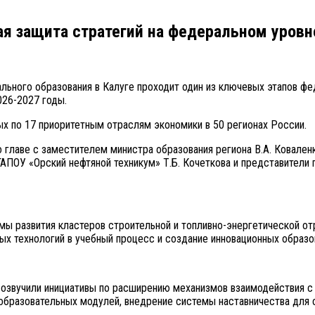
ая защита стратегий на федеральном уровн
льного образования в Калуге проходит один из ключевых этапов ф
026-2027 годы.
ых по 17 приоритетным отраслям экономики в 50 регионах России.
 главе с заместителем министра образования региона В.А. Ковален
АПОУ «Орский нефтяной техникум» Т.Б. Кочеткова и представители 
ы развития кластеров строительной и топливно-энергетической от
ых технологий в учебный процесс и создание инновационных образ
, озвучили инициативы по расширению механизмов взаимодействия 
образовательных модулей, внедрение системы наставничества для с