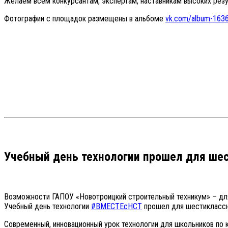
Желаем всем конкурсантам, экспертам, наставникам высоких резул
️Фотографии с площадок размещены в альбоме
vk.com/album-163
Учебный день технологии прошел для ше
Возможности ГАПОУ «Новотроицкий строительный техникум» – дл
Учебный день технологии
#ВМЕСТЕсНСТ
прошел для шестиклассн
Современный, инновационный урок технологии для школьников по