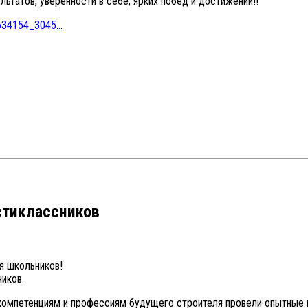
ьтатов, уверенности в себе, ярких побед и достижений!!
634154_3045…
стиклассников
я школьников!
иков.
 компетенциям и профессиям будущего строителя провели опытные