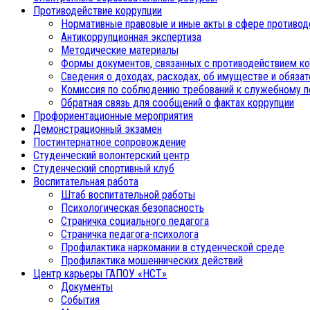
Противодействие коррупции
Нормативные правовые и иные акты в сфере противод
Антикоррупционная экспертиза
Методические материалы
Формы документов, связанных с противодействием ко
Сведения о доходах, расходах, об имуществе и обяза
Комиссия по соблюдению требований к служебному п
Обратная связь для сообщений о фактах коррупции
Профориентационные мероприятия
Демонстрационный экзамен
Постинтернатное сопровождение
Студенческий волонтерский центр
Студенческий спортивный клуб
Воспитательная работа
Штаб воспитательной работы
Психологическая безопасность
Страничка социального педагога
Страничка педагога-психолога
Профилактика наркомании в студенческой среде
Профилактика мошеннических действий
Центр карьеры ГАПОУ «НСТ»
Документы
События