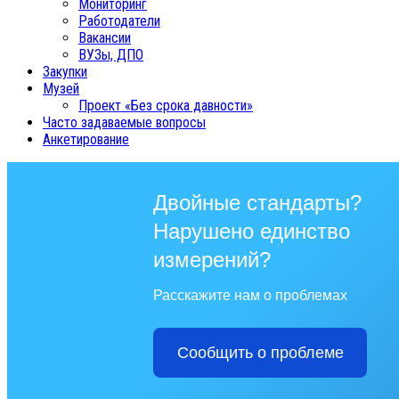
Мониторинг
Работодатели
Вакансии
ВУЗы, ДПО
Закупки
Музей
Проект «Без срока давности»
Часто задаваемые вопросы
Анкетирование
Двойные стандарты?
Нарушено единство
измерений?
Расскажите нам о проблемах
Сообщить о проблеме