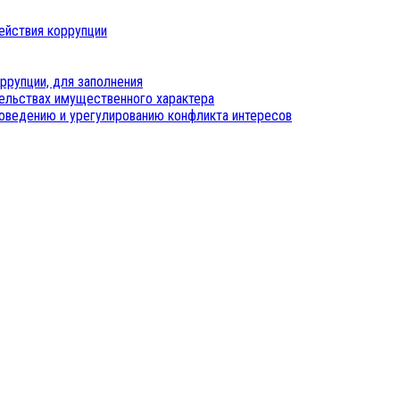
ействия коррупции
ррупции, для заполнения
тельствах имущественного характера
оведению и урегулированию конфликта интересов