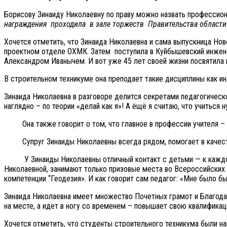
Борисову Зинаиду Николаевну по праву можно назвать профессион
награждения проходила в зале торжеств Правительства области
Хочется отметить, что Зинаида Николаевна и сама выпускница Нов
проектном отделе ОХМК. Затем поступила в Куйбышевский инженер
Александром Иванычем. И вот уже 45 лет своей жизни посвятила 
В строительном техникуме она преподает такие дисциплины как ин
Зинаида Николаевна в разговоре делится секретами педагогическо
наглядно – по теории «делай как я»! А ёщё я считаю, что учиться 
Она также говорит о том, что главное в профессии учителя – эт
Супруг Зинаиды Николаевны всегда рядом, помогает в качестве 
У Зинаиды Николаевны отличный контакт с детьми — к каждому 
Николаевной, занимают только призовые места во Всероссийских 
компетенции “Геодезия». И как говорит сам педагог: «Мне было 
Зинаида Николаевна имеет множество Почетных грамот и Благодар
на месте, а идет в ногу со временем – повышает свою квалифика
Хочется отметить, что студенты строительного техникума были 