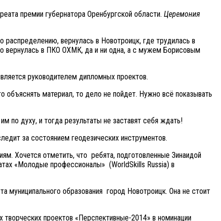
уреата премии губернатора Оренбургской области.
Церемония
по распределению, вернулась в Новотроицк, где трудилась в
о вернулась в ПКО ОХМК, да и ни одна, а с мужем Борисовым
 является руководителем дипломных проектов.
то объяснять материал, то дело не пойдет. Нужно всё показывать
 по духу, и тогда результаты не заставят себя ждать!
ледит за состоянием геодезических инструментов.
м. Хочется отметить, что ребята, подготовленные Зинаидой
тах «Молодые профессионалы» (WorldSkills Russia) в
та муниципального образования город Новотроицк. Она не стоит
х творческих проектов «Перспективные-2014» в номинации