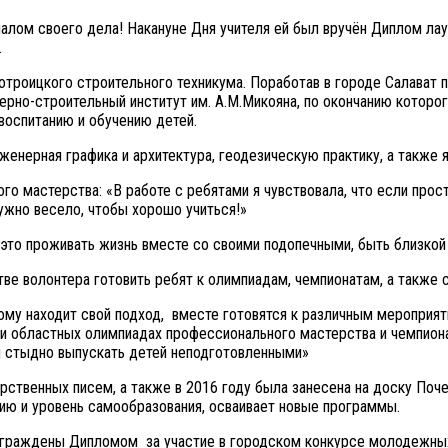
алом своего дела! Накануне Дня учителя ей был вручён Диплом ла
.
отроицкого строительного техникума. Поработав в городе Салават 
но-строительный институт им. А.М.Микояна, по окончанию которог
воспитанию и обучению детей.
женерная графика и архитектура, геодезическую практику, а также
го мастерства: «В работе с ребятами я чувствовала, что если прос
нужно весело, чтобы хорошо учиться!»
о проживать жизнь вместе со своими подопечными, быть близкой им
волонтера готовить ребят к олимпиадам, чемпионатам, а также с
находит свой подход, вместе готовятся к различным мероприятия
и областных олимпиадах профессионального мастерства и чемпиона
бы стыдно выпускать детей неподготовленными»
ственных писем, а также в 2016 году была занесена на доску Поче
цию и уровень самообразования, осваивает новые программы.
награждены Дипломом за участие в городском конкурсе молодежны