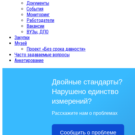
Документы
События
Мониторинг
Работодатели
Вакансии
ВУЗы, ДПО
Закупки
Музей
Проект «Без срока давности»
Часто задаваемые вопросы
Анкетирование
Двойные стандарты?
Нарушено единство
измерений?
Расскажите нам о проблемах
Сообщить о проблеме