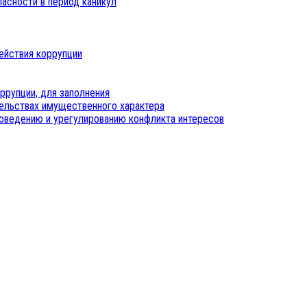
пасности в период каникул
ействия коррупции
ррупции, для заполнения
тельствах имущественного характера
оведению и урегулированию конфликта интересов