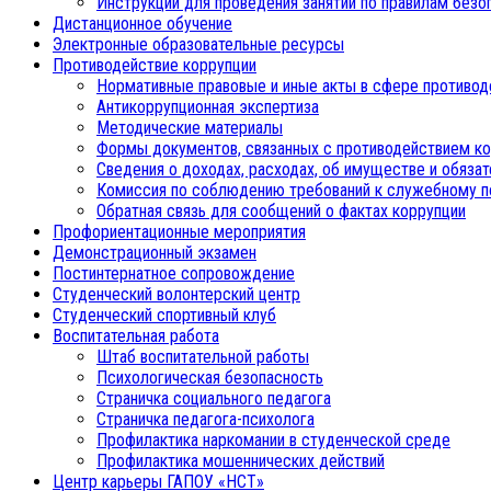
Инструкции для проведения занятий по правилам безо
Дистанционное обучение
Электронные образовательные ресурсы
Противодействие коррупции
Нормативные правовые и иные акты в сфере противод
Антикоррупционная экспертиза
Методические материалы
Формы документов, связанных с противодействием ко
Сведения о доходах, расходах, об имуществе и обяза
Комиссия по соблюдению требований к служебному п
Обратная связь для сообщений о фактах коррупции
Профориентационные мероприятия
Демонстрационный экзамен
Постинтернатное сопровождение
Студенческий волонтерский центр
Студенческий спортивный клуб
Воспитательная работа
Штаб воспитательной работы
Психологическая безопасность
Страничка социального педагога
Страничка педагога-психолога
Профилактика наркомании в студенческой среде
Профилактика мошеннических действий
Центр карьеры ГАПОУ «НСТ»