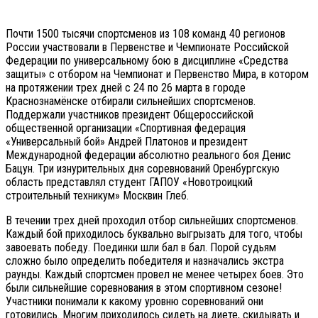
Почти 1500 тысячи спортсменов из 108 команд 40 регионов
России участвовали в Первенстве и Чемпионате Российской
Федерации по универсальному бою в дисциплине «Средства
защиты» с отбором на Чемпионат и Первенство Мира, в котором
на протяжении трех дней с 24 по 26 марта в городе
Краснознамёнске отбирали сильнейших спортсменов.
Поддержали участников президент Общероссийской
общественной организации «Спортивная федерация
«Универсальный бой» Андрей Платонов и президент
Международной федерации абсолютно реального боя Денис
Бацун. Три изнурительных дня соревнований Оренбургскую
область представлял студент ГАПОУ «Новотроицкий
строительный техникум» Москвин Глеб.
В течении трех дней проходил отбор сильнейших спортсменов.
Каждый бой приходилось буквально выгрызать для того, чтобы
завоевать победу. Поединки шли бал в бал. Порой судьям
сложно было определить победителя и назначались экстра
раунды. Каждый спортсмен провел не менее четырех боев. Это
были сильнейшие соревнования в этом спортивном сезоне!
Участники понимали к какому уровню соревнований они
готовились. Многим приходилось сидеть на диете, скидывать и