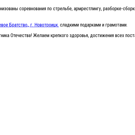
изованы соревнования по стрельбе, армрестлингу, разборке-сборке
оевое Братство,, г. Новотроицк.
сладкими подарками и грамотами.
ника Отечества! Желаем крепкого здоровья, достижения всех поста