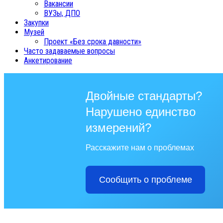
Вакансии
ВУЗы, ДПО
Закупки
Музей
Проект «Без срока давности»
Часто задаваемые вопросы
Анкетирование
Двойные стандарты?
Нарушено единство
измерений?
Расскажите нам о проблемах
Сообщить о проблеме