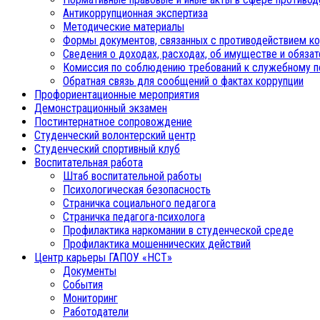
Антикоррупционная экспертиза
Методические материалы
Формы документов, связанных с противодействием ко
Сведения о доходах, расходах, об имуществе и обяза
Комиссия по соблюдению требований к служебному п
Обратная связь для сообщений о фактах коррупции
Профориентационные мероприятия
Демонстрационный экзамен
Постинтернатное сопровождение
Студенческий волонтерский центр
Студенческий спортивный клуб
Воспитательная работа
Штаб воспитательной работы
Психологическая безопасность
Страничка социального педагога
Страничка педагога-психолога
Профилактика наркомании в студенческой среде
Профилактика мошеннических действий
Центр карьеры ГАПОУ «НСТ»
Документы
События
Мониторинг
Работодатели