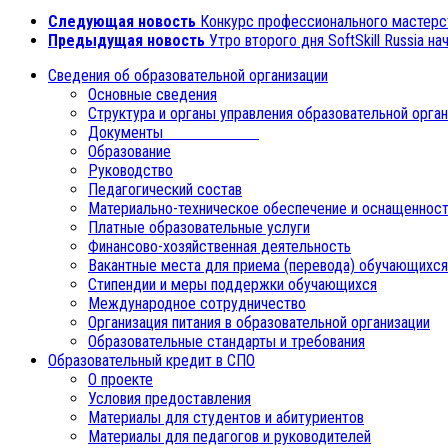
Следующая новость
Конкурс профессионального мастерс
Предыдущая новость
Утро второго дня SoftSkill Russia н
Сведения об образовательной организации
Основные сведения
Структура и органы управления образовательной орга
Документы
Образование
Руководство
Педагогический состав
Материально-техническое обеспечение и оснащенност
Платные образовательные услуги
Финансово-хозяйственная деятельность
Вакантные места для приема (перевода) обучающихся
Стипендии и меры поддержки обучающихся
Международное сотрудничество
Организация питания в образовательной организации
Образовательные стандарты и требования
Образовательный кредит в СПО
О проекте
Условия предоставления
Материалы для студентов и абитуриентов
Материалы для педагогов и руководителей