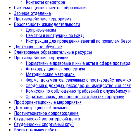
Контакты оператора
Система оценки качества образования
Заочное отделение
Противодействие терроризму
Безопасность жизнедеятельности
Допризывникам
Памятки и инструкции по БЖД
Инструкции для проведения занятий по правилам безо
Дистанционное обучение
Электронные образовательные ресурсы
Противодействие коррупции
Нормативные правовые и иные акты в сфере противод
Антикоррупционная экспертиза
Методические материалы
Формы документов, связанных с противодействием ко
Сведения о доходах, расходах, об имуществе и обяза
Комиссия по соблюдению требований к служебному п
Обратная связь для сообщений о фактах коррупции
Профориентационные мероприятия
Демонстрационный экзамен
Постинтернатное сопровождение
Студенческий волонтерский центр
Студенческий спортивный клуб
Воспитательная работа