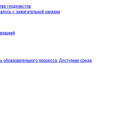
тва геодезистов
ачалось с зажигательной зарядки
низацией
ь образовательного процесса. Доступная среда