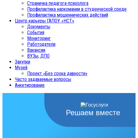
Страничка педагога-психолога
Профилактика наркомании в студенческой среде
Профилактика мошеннических действий
Центр карьеры ГАПОУ «НСТ»
Документы
События
Мониторинг
Работодатели
Вакансии
ВУЗы, ДПО
Закупки
Музей
Проект «Без срока давности»
Часто задаваемые вопросы
Анкетирование
Решаем вместе