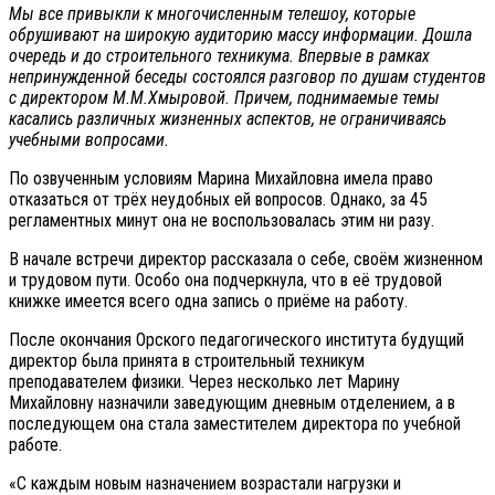
Мы все привыкли к многочисленным телешоу, которые
обрушивают на широкую аудиторию массу информации. Дошла
очередь и до строительного техникума. Впервые в рамках
непринужденной беседы состоялся разговор по душам студентов
с директором М.М.Хмыровой. Причем, поднимаемые темы
касались различных жизненных аспектов, не ограничиваясь
учебными вопросами.
По озвученным условиям Марина Михайловна имела право
отказаться от трёх неудобных ей вопросов. Однако, за 45
регламентных минут она не воспользовалась этим ни разу.
В начале встречи директор рассказала о себе, своём жизненном
и трудовом пути. Особо она подчеркнула, что в её трудовой
книжке имеется всего одна запись о приёме на работу.
После окончания Орского педагогического института будущий
директор была принята в строительный техникум
преподавателем физики. Через несколько лет Марину
Михайловну назначили заведующим дневным отделением, а в
последующем она стала заместителем директора по учебной
работе.
«С каждым новым назначением возрастали нагрузки и