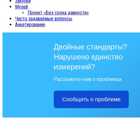
Закупки
Музей
Проект «Без срока давности»
Часто задаваемые вопросы
Анкетирование
Двойные стандарты?
Нарушено единство
измерений?
Расскажите нам о проблемах
Сообщить о проблеме