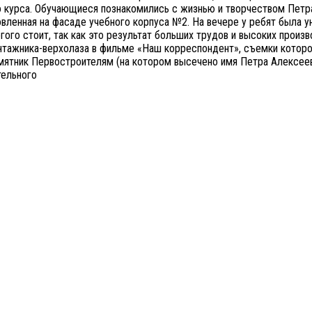
 курса. Обучающиеся познакомились с жизнью и творчеством Петра 
вленная на фасаде учебного корпуса №2. На вечере у ребят была у
гого стоит, так как это результат больших трудов и высоких произв
тажника-верхолаза в фильме «Наш корреспондент», съемки которо
амятник Первостроителям (на котором высечено имя Петра Алексеев
тельного