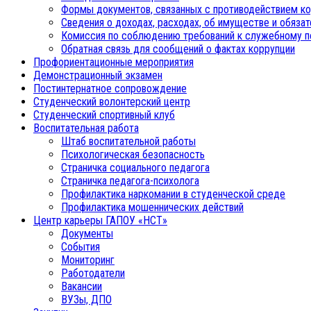
Формы документов, связанных с противодействием ко
Сведения о доходах, расходах, об имуществе и обяза
Комиссия по соблюдению требований к служебному п
Обратная связь для сообщений о фактах коррупции
Профориентационные мероприятия
Демонстрационный экзамен
Постинтернатное сопровождение
Студенческий волонтерский центр
Студенческий спортивный клуб
Воспитательная работа
Штаб воспитательной работы
Психологическая безопасность
Страничка социального педагога
Страничка педагога-психолога
Профилактика наркомании в студенческой среде
Профилактика мошеннических действий
Центр карьеры ГАПОУ «НСТ»
Документы
События
Мониторинг
Работодатели
Вакансии
ВУЗы, ДПО