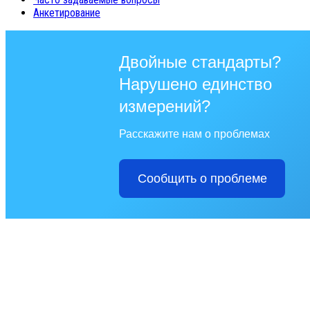
Анкетирование
Двойные стандарты?
Нарушено единство
измерений?
Расскажите нам о проблемах
Сообщить о проблеме