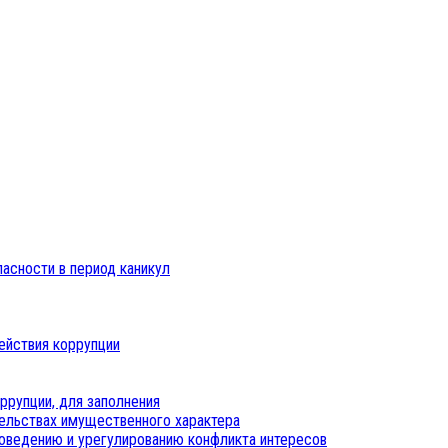
пасности в период каникул
ействия коррупции
ррупции, для заполнения
тельствах имущественного характера
оведению и урегулированию конфликта интересов