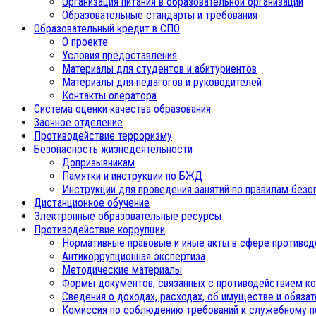
Организация питания в образовательной организации
Образовательные стандарты и требования
Образовательный кредит в СПО
О проекте
Условия предоставления
Материалы для студентов и абитуриентов
Материалы для педагогов и руководителей
Контакты оператора
Система оценки качества образования
Заочное отделение
Противодействие терроризму
Безопасность жизнедеятельности
Допризывникам
Памятки и инструкции по БЖД
Инструкции для проведения занятий по правилам безо
Дистанционное обучение
Электронные образовательные ресурсы
Противодействие коррупции
Нормативные правовые и иные акты в сфере противод
Антикоррупционная экспертиза
Методические материалы
Формы документов, связанных с противодействием ко
Сведения о доходах, расходах, об имуществе и обяза
Комиссия по соблюдению требований к служебному п