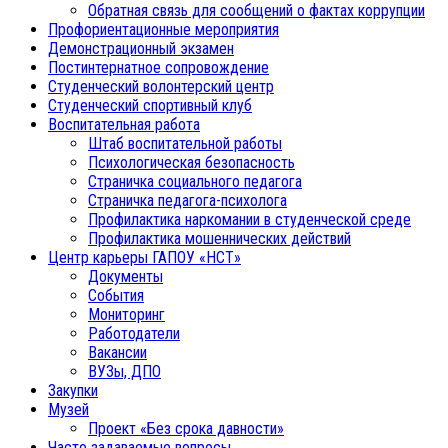
Обратная связь для сообщений о фактах коррупции
Профориентационные мероприятия
Демонстрационный экзамен
Постинтернатное сопровождение
Студенческий волонтерский центр
Студенческий спортивный клуб
Воспитательная работа
Штаб воспитательной работы
Психологическая безопасность
Страничка социального педагога
Страничка педагога-психолога
Профилактика наркомании в студенческой среде
Профилактика мошеннических действий
Центр карьеры ГАПОУ «НСТ»
Документы
События
Мониторинг
Работодатели
Вакансии
ВУЗы, ДПО
Закупки
Музей
Проект «Без срока давности»
Часто задаваемые вопросы