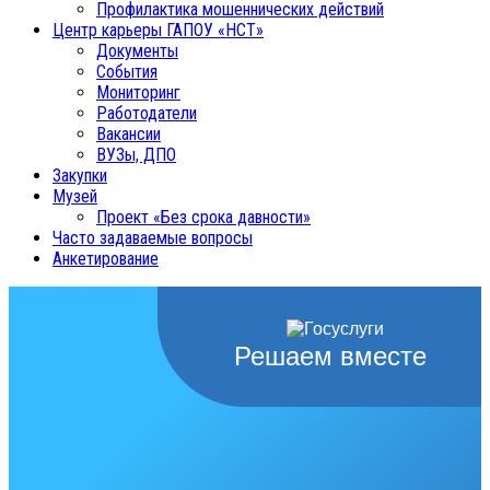
Профилактика мошеннических действий
Центр карьеры ГАПОУ «НСТ»
Документы
События
Мониторинг
Работодатели
Вакансии
ВУЗы, ДПО
Закупки
Музей
Проект «Без срока давности»
Часто задаваемые вопросы
Анкетирование
Решаем вместе