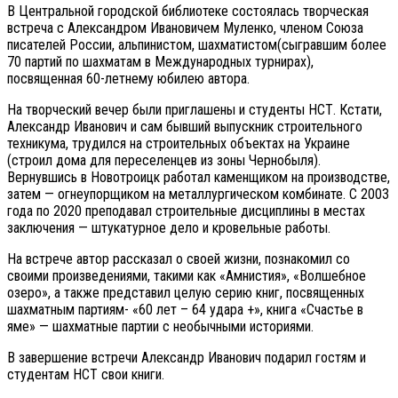
В Центральной городской библиотеке состоялась творческая
встреча с Александром Ивановичем Муленко, членом Союза
писателей России, альпинистом, шахматистом(сыгравшим более
70 партий по шахматам в Международных турнирах),
посвященная 60-летнему юбилею автора.
На творческий вечер были приглашены и студенты НСТ. Кстати,
Александр Иванович и сам бывший выпускник строительного
техникума, трудился на строительных объектах на Украине
(строил дома для переселенцев из зоны Чернобыля).
Вернувшись в Новотроицк работал каменщиком на производстве,
затем — огнеупорщиком на металлургическом комбинате. С 2003
года по 2020 преподавал строительные дисциплины в местах
заключения — штукатурное дело и кровельные работы.
На встрече автор рассказал о своей жизни, познакомил со
своими произведениями, такими как «Амнистия», «Волшебное
озеро», а также представил целую серию книг, посвященных
шахматным партиям- «60 лет – 64 удара +», книга «Счастье в
яме» — шахматные партии с необычными историями.
В завершение встречи Александр Иванович подарил гостям и
студентам НСТ свои книги.