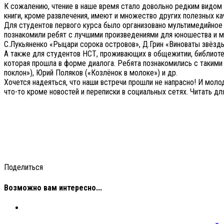
К сожалению, чтение в наше время стало довольно редким видом 
книги, кроме развлечения, имеют и множество других полезных к
Для студентов первого курса было организовано мультимедийное 
познакомили ребят с лучшими произведениями для юношества и м
С.Лукьяненко «Рыцари сорока островов», Д.Грин «Виноваты звёзд
А также для студентов НСТ, проживающих в общежитии, библиотек
которая прошла в форме диалога. Ребята познакомились с такими 
поклон»), Юрий Поляков («Козлёнок в молоке») и др.
Хочется надеяться, что наши встречи прошли не напрасно! И мол
что-то кроме новостей и переписки в социальных сетях. Читать дл
Поделиться
Возможно вам интересно...