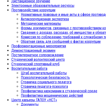
Дистанционное обучение
Электронные образовательные ресурсы
Противодействие коррупции
Нормативные правовые и иные акты в сфере противод
Антикоррупционная экспертиза
Методические материалы
Формы документов, связанных с противодействием ко
Сведения о доходах, расходах, об имуществе и обяза
Комиссия по соблюдению требований к служебному п
Обратная связь для сообщений о фактах коррупции
Профориентационные мероприятия
Демонстрационный экзамен
Постинтернатное сопровождение
Студенческий волонтерский центр
Студенческий спортивный клуб
Воспитательная работа
Штаб воспитательной работы
Психологическая безопасность
Страничка социального педагога
Страничка педагога-психолога
Профилактика наркомании в студенческой среде
Профилактика мошеннических действий
Центр карьеры ГАПОУ «НСТ»
Документы