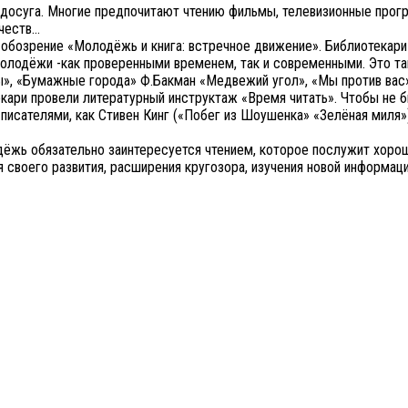
досуга. Многие предпочитают чтению фильмы, телевизионные прогр
ачеств…
обозрение «Молодёжь и книга: встречное движение». Библиотекари
олодёжи -как проверенными временем, так и современными. Это та
ы», «Бумажные города» Ф.Бакман «Медвежий угол», «Мы против вас»
ари провели литературный инструктаж «Время читать». Чтобы не бы
писателями, как Стивен Кинг («Побег из Шоушенка» «Зелёная миля»
одёжь обязательно заинтересуется чтением, которое послужит хоро
я своего развития, расширения кругозора, изучения новой информац