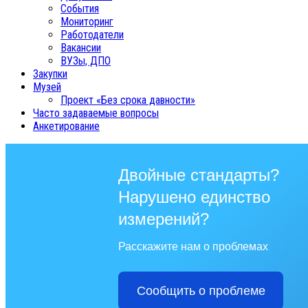
События
Мониторинг
Работодатели
Вакансии
ВУЗы, ДПО
Закупки
Музей
Проект «Без срока давности»
Часто задаваемые вопросы
Анкетирование
Двойные стандарты?
Нарушено единство
измерений?
Расскажите нам о проблемах
Сообщить о проблеме