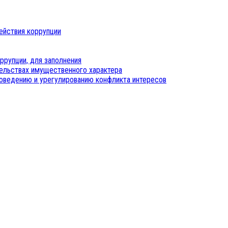
ействия коррупции
ррупции, для заполнения
тельствах имущественного характера
оведению и урегулированию конфликта интересов