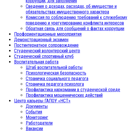
коррупции, для заполнения
Сведения о доходах, расходах, об имуществе и
обязательствах имущественного характера
Комиссия по соблюдению требований к служебному
поведению и урегулированию конфликта интересов
Обратная связь для сообщений о фактах коррупции
Профориентационные мероприятия
Демонстрационный экзамен
Постинтернатное сопровождение
Студенческий волонтерский центр
Студенческий спортивный клуб
Воспитательная работа
Штаб воспитательной работы
Психологическая безопасность
Страничка социального педагога
Страничка педагога-психолога
Профилактика наркомании в студенческой среде
Профилактика мошеннических действий
Центр карьеры ГАПОУ «НСТ»
Документы
События
Мониторинг
Работодатели
Вакансии