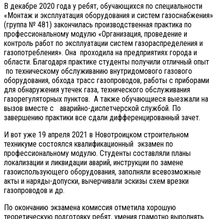
В декабре 2020 года у ребят, обучающихся по специальности
«Монтаж и эксплуатация оборудования и систем газоснабжения»
(группа № 481) закончилась производственная практика по
профессиональному модулю «Организация, проведение и
контроль работ по эксплуатации систем газораспределения и
газопотребления». Она проходила на предприятиях города и
области. Благодаря практике студенты получили отличный опыт
по техническому обслуживанию внутридомового газового
оборудования, обхода трасс газопроводов, работы с приборами
для обнаружения утечек газа, технического обслуживания
газорегуляторных пунктов. А также обучающиеся выезжали на
вызов вместе с аварийно-диспетчерской службой. По
завершению практики все сдали дифференцированный зачет.
И вот уже 19 апреля 2021 в Новотроицком строительном
техникуме состоялся квалификационный экзамен по
профессиональному модулю. Студенты составляли планы
локализации и ликвидации аварий, инструкции по замене
газоиспользующего оборудования, заполняли всевозможные
акты и наряды-допуски, вычерчивали эскизы схем врезки
газопроводов и др.
По окончанию экзамена комиссия отметила хорошую
теоретическую подготовку ребят, умения грамотно выполнять