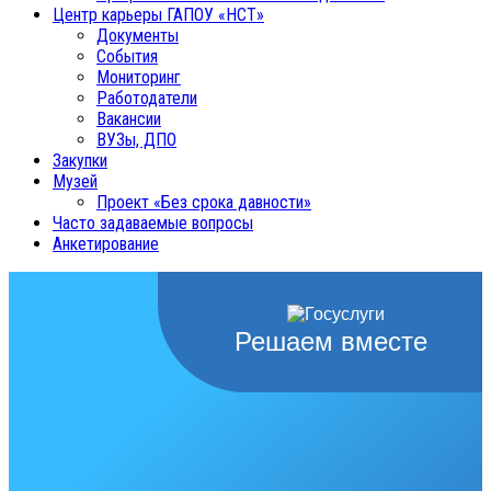
Центр карьеры ГАПОУ «НСТ»
Документы
События
Мониторинг
Работодатели
Вакансии
ВУЗы, ДПО
Закупки
Музей
Проект «Без срока давности»
Часто задаваемые вопросы
Анкетирование
Решаем вместе