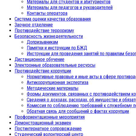
Материалы для студентов и абитуриентов
Материалы для педагогов и руководителей
Контакты оператора
Система оценки качества образования
Заочное отделение
Противодействие терроризму
Безопасность жизнедеятельности
Допризывникам
Памятки и инструкции по БЖД
Инструкции для проведения занятий по правилам безо
Дистанционное обучение
Электронные образовательные ресурсы
Противодействие коррупции
Нормативные правовые и иные акты в сфере противод
Антикоррупционная экспертиза
Методические материалы
Формы документов, связанных с противодействием ко
Сведения о доходах, расходах, об имуществе и обяза
Комиссия по соблюдению требований к служебному п
Обратная связь для сообщений о фактах коррупции
Профориентационные мероприятия
Демонстрационный экзамен
Постинтернатное сопровождение
Студенческий волонтерский центр