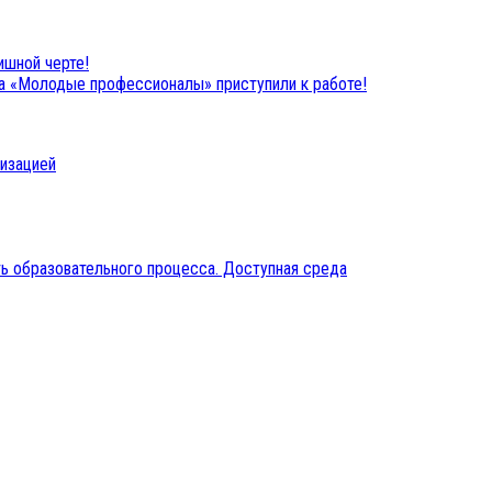
ишной черте!
та «Молодые профессионалы» приступили к работе!
низацией
ь образовательного процесса. Доступная среда