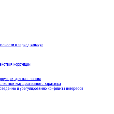
пасности в период каникул
ействия коррупции
ррупции, для заполнения
тельствах имущественного характера
оведению и урегулированию конфликта интересов