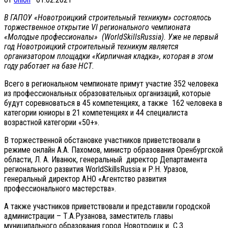
В ГАПОУ «Новотроицкий строительный техникум» состоялось
торжественное открытие VI регионального чемпионата
«Молодые профессионалы» (WorldSkillsRussia). Уже не первый
год Новотроицкий строительный техникум является
организатором площадки «Кирпичная кладка», которая в этом
году работает на базе НСТ.
Всего в региональном чемпионате примут участие 352 человека
из профессиональных образовательных организаций, которые
будут соревноваться в 45 компетенциях, а также 162 человека в
категории юниоры в 21 компетенциях и 44 специалиста
возрастной категории «50+».
В торжественной обстановке участников приветствовали в
режиме онлайн А.А. Пахомов, министр образования Оренбургской
области, Л. А. Иванюк, генеральный директор Департамента
регионального развития WorldSkillsRussia и Р.Н. Уразов,
генеральный директор АНО «Агентство развития
профессионального мастерства».
А также участников приветствовали и представили городской
администрации – Т.А.Рузанова, заместитель главы
муниципального образования город Новотроицк и С.З.