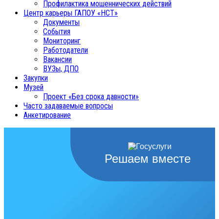
Профилактика мошеннических действий
Центр карьеры ГАПОУ «НСТ»
Документы
События
Мониторинг
Работодатели
Вакансии
ВУЗы, ДПО
Закупки
Музей
Проект «Без срока давности»
Часто задаваемые вопросы
Анкетирование
Решаем вместе