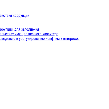
ействия коррупции
ррупции, для заполнения
тельствах имущественного характера
оведению и урегулированию конфликта интересов