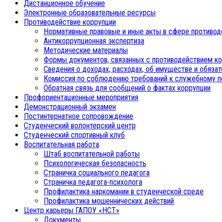
Дистанционное обучение
Электронные образовательные ресурсы
Противодействие коррупции
Нормативные правовые и иные акты в сфере противод
Антикоррупционная экспертиза
Методические материалы
Формы документов, связанных с противодействием ко
Сведения о доходах, расходах, об имуществе и обяза
Комиссия по соблюдению требований к служебному п
Обратная связь для сообщений о фактах коррупции
Профориентационные мероприятия
Демонстрационный экзамен
Постинтернатное сопровождение
Студенческий волонтерский центр
Студенческий спортивный клуб
Воспитательная работа
Штаб воспитательной работы
Психологическая безопасность
Страничка социального педагога
Страничка педагога-психолога
Профилактика наркомании в студенческой среде
Профилактика мошеннических действий
Центр карьеры ГАПОУ «НСТ»
Документы