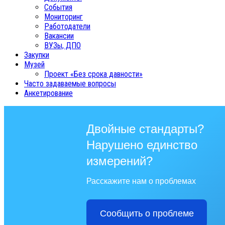
События
Мониторинг
Работодатели
Вакансии
ВУЗы, ДПО
Закупки
Музей
Проект «Без срока давности»
Часто задаваемые вопросы
Анкетирование
Двойные стандарты?
Нарушено единство
измерений?
Расскажите нам о проблемах
Сообщить о проблеме