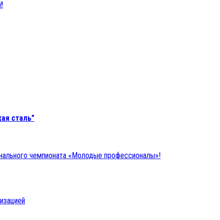
!
ая сталь”
онального чемпионата «Молодые профессионалы»!
низацией