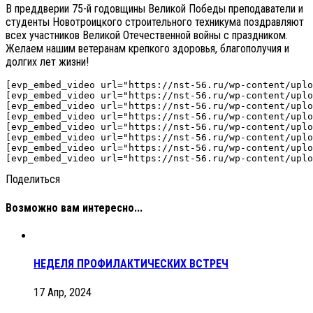
В преддверии 75-й годовщины Великой Победы преподаватели и
студенты Новотроицкого строительного техникума поздравляют
всех участников Великой Отечественной войны с праздником.
Желаем нашим ветеранам крепкого здоровья, благополучия и
долгих лет жизни!
[evp_embed_video url="https://nst-56.ru/wp-content/uplo
[evp_embed_video url="https://nst-56.ru/wp-content/uploads/videos/	Д
[evp_embed_video url="https://nst-56.ru/wp-content/uplo
[evp_embed_video url="https://nst-56.ru/wp-content/uplo
[evp_embed_video url="https://nst-56.ru/wp-content/uplo
[evp_embed_video url="https://nst-56.ru/wp-content/uplo
[evp_embed_video url="https://nst-56.ru/wp-content/uplo
Поделиться
Возможно вам интересно...
НЕДЕЛЯ ПРОФИЛАКТИЧЕСКИХ ВСТРЕЧ
17 Апр, 2024