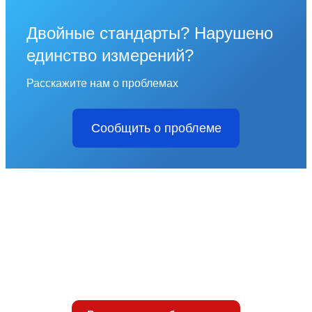
Двойные стандарты? Нарушено
единство измерений?
Расскажите нам о проблемах
Сообщить о проблеме