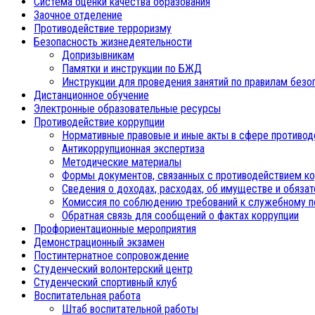
Система оценки качества образования
Заочное отделение
Противодействие терроризму
Безопасность жизнедеятельности
Допризывникам
Памятки и инструкции по БЖД
Инструкции для проведения занятий по правилам безо
Дистанционное обучение
Электронные образовательные ресурсы
Противодействие коррупции
Нормативные правовые и иные акты в сфере противод
Антикоррупционная экспертиза
Методические материалы
Формы документов, связанных с противодействием ко
Сведения о доходах, расходах, об имуществе и обяза
Комиссия по соблюдению требований к служебному п
Обратная связь для сообщений о фактах коррупции
Профориентационные мероприятия
Демонстрационный экзамен
Постинтернатное сопровождение
Студенческий волонтерский центр
Студенческий спортивный клуб
Воспитательная работа
Штаб воспитательной работы