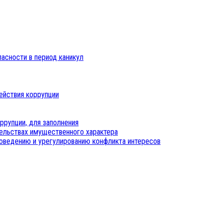
пасности в период каникул
ействия коррупции
ррупции, для заполнения
тельствах имущественного характера
оведению и урегулированию конфликта интересов