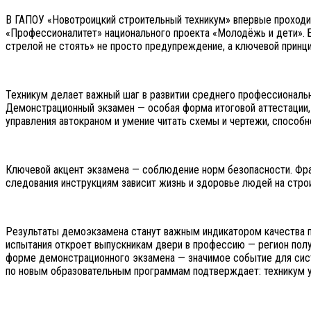
В ГАПОУ «Новотроицкий строительный техникум» впервые проходи
«Профессионалитет» национального проекта «Молодёжь и дети». 
стрелой не стоять» не просто предупреждение, а ключевой принц
Техникум делает важный шаг в развитии среднего профессиональн
Демонстрационный экзамен — особая форма итоговой аттестации,
управления автокраном и умение читать схемы и чертежи, способн
Ключевой акцент экзамена — соблюдение норм безопасности. Фраз
следования инструкциям зависит жизнь и здоровье людей на стро
Результаты демоэкзамена станут важным индикатором качества п
испытания откроет выпускникам двери в профессию — регион полу
форме демонстрационного экзамена — значимое событие для сист
по новым образовательным программам подтверждает: техникум ус