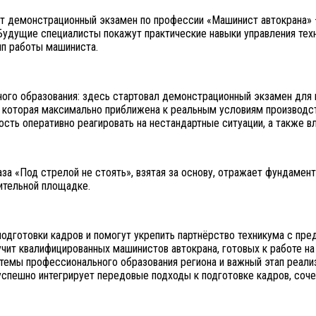
т демонстрационный экзамен по профессии «Машинист автокрана» —
Будущие специалисты покажут практические навыки управления тех
ип работы машиниста.
ого образования: здесь стартовал демонстрационный экзамен для 
 которая максимально приближена к реальным условиям производс
ость оперативно реагировать на нестандартные ситуации, а также в
а «Под стрелой не стоять», взятая за основу, отражает фундамент
ительной площадке.
одготовки кадров и помогут укрепить партнёрство техникума с пр
чит квалифицированных машинистов автокрана, готовых к работе на
емы профессионального образования региона и важный этап реали
пешно интегрирует передовые подходы к подготовке кадров, сочет