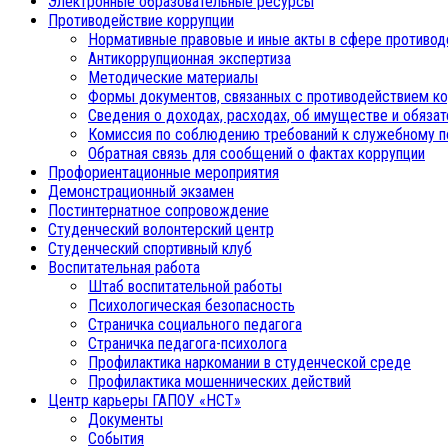
Электронные образовательные ресурсы
Противодействие коррупции
Нормативные правовые и иные акты в сфере противод
Антикоррупционная экспертиза
Методические материалы
Формы документов, связанных с противодействием ко
Сведения о доходах, расходах, об имуществе и обяза
Комиссия по соблюдению требований к служебному п
Обратная связь для сообщений о фактах коррупции
Профориентационные мероприятия
Демонстрационный экзамен
Постинтернатное сопровождение
Студенческий волонтерский центр
Студенческий спортивный клуб
Воспитательная работа
Штаб воспитательной работы
Психологическая безопасность
Страничка социального педагога
Страничка педагога-психолога
Профилактика наркомании в студенческой среде
Профилактика мошеннических действий
Центр карьеры ГАПОУ «НСТ»
Документы
События