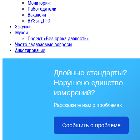
Мониторинг
Работодатели
Вакансии
ВУЗы, ДПО
Закупки
Музей
Проект «Без срока давности»
Часто задаваемые вопросы
Анкетирование
Двойные стандарты?
Нарушено единство
измерений?
Расскажите нам о проблемах
Сообщить о проблеме