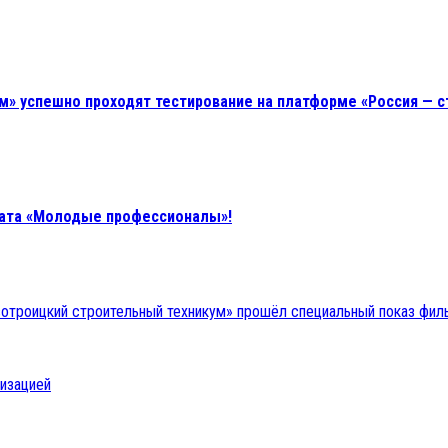
м» успешно проходят тестирование на платформе «Россия — 
ната «Молодые профессионалы»!
вотроицкий строительный техникум» прошёл специальный показ фил
низацией