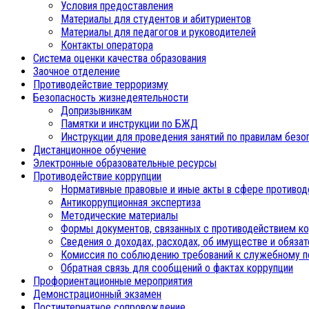
Условия предоставления
Материалы для студентов и абитуриентов
Материалы для педагогов и руководителей
Контакты оператора
Система оценки качества образования
Заочное отделение
Противодействие терроризму
Безопасность жизнедеятельности
Допризывникам
Памятки и инструкции по БЖД
Инструкции для проведения занятий по правилам безо
Дистанционное обучение
Электронные образовательные ресурсы
Противодействие коррупции
Нормативные правовые и иные акты в сфере противод
Антикоррупционная экспертиза
Методические материалы
Формы документов, связанных с противодействием ко
Сведения о доходах, расходах, об имуществе и обяза
Комиссия по соблюдению требований к служебному п
Обратная связь для сообщений о фактах коррупции
Профориентационные мероприятия
Демонстрационный экзамен
Постинтернатное сопровождение