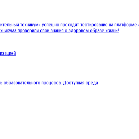
ительный техникум» успешно проходят тестирование на платформе
ехникума проверили свои знания о здоровом образе жизни!
низацией
ь образовательного процесса. Доступная среда