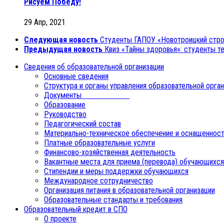
Рисуем Победу!
29 Апр, 2021
Следующая новость
Студенты ГАПОУ «Новотроицкий стро
Предыдущая новость
Квиз «Тайны здоровья»: студенты т
Сведения об образовательной организации
Основные сведения
Структура и органы управления образовательной орга
Документы
Образование
Руководство
Педагогический состав
Материально-техническое обеспечение и оснащенност
Платные образовательные услуги
Финансово-хозяйственная деятельность
Вакантные места для приема (перевода) обучающихся
Стипендии и меры поддержки обучающихся
Международное сотрудничество
Организация питания в образовательной организации
Образовательные стандарты и требования
Образовательный кредит в СПО
О проекте