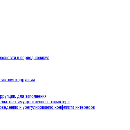
пасности в период каникул
ействия коррупции
ррупции, для заполнения
тельствах имущественного характера
оведению и урегулированию конфликта интересов