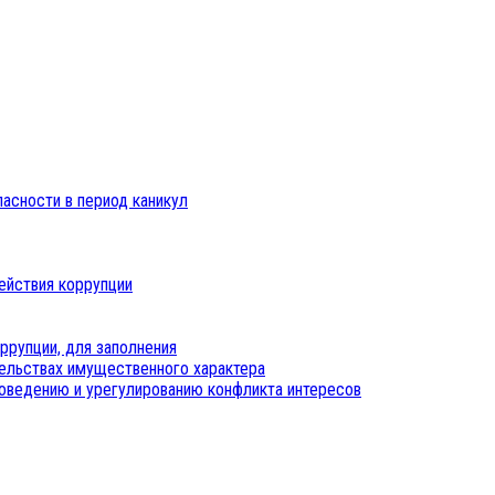
пасности в период каникул
ействия коррупции
ррупции, для заполнения
тельствах имущественного характера
оведению и урегулированию конфликта интересов