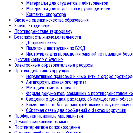
Материалы для студентов и абитуриентов
Материалы для педагогов и руководителей
Контакты оператора
Система оценки качества образования
Заочное отделение
Противодействие терроризму
Безопасность жизнедеятельности
Допризывникам
Памятки и инструкции по БЖД
Инструкции для проведения занятий по правилам безо
Дистанционное обучение
Электронные образовательные ресурсы
Противодействие коррупции
Нормативные правовые и иные акты в сфере противод
Антикоррупционная экспертиза
Методические материалы
Формы документов, связанных с противодействием ко
Сведения о доходах, расходах, об имуществе и обяза
Комиссия по соблюдению требований к служебному п
Обратная связь для сообщений о фактах коррупции
Профориентационные мероприятия
Демонстрационный экзамен
Постинтернатное сопровождение
Студенческий волонтерский центр