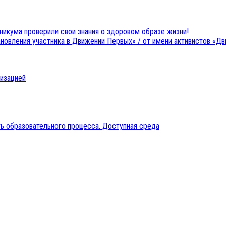
никума проверили свои знания о здоровом образе жизни!
ановления участника в Движении Первых» / от имени активистов «Д
низацией
ь образовательного процесса. Доступная среда