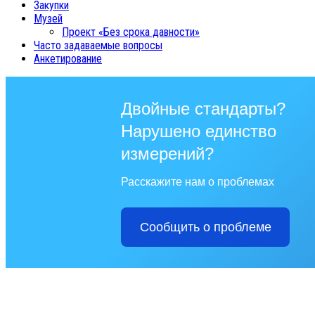
Закупки
Музей
Проект «Без срока давности»
Часто задаваемые вопросы
Анкетирование
Двойные стандарты?
Нарушено единство
измерений?
Расскажите нам о проблемах
Сообщить о проблеме