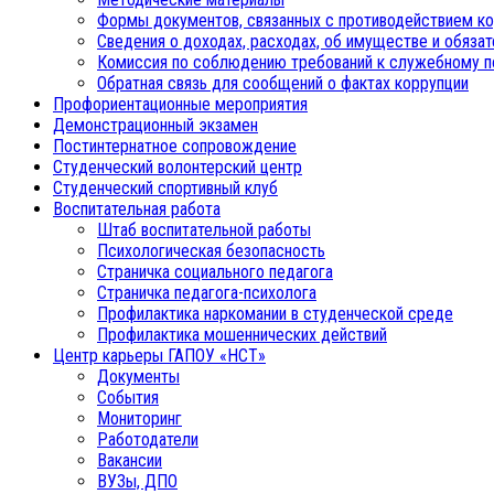
Формы документов, связанных с противодействием ко
Сведения о доходах, расходах, об имуществе и обяза
Комиссия по соблюдению требований к служебному п
Обратная связь для сообщений о фактах коррупции
Профориентационные мероприятия
Демонстрационный экзамен
Постинтернатное сопровождение
Студенческий волонтерский центр
Студенческий спортивный клуб
Воспитательная работа
Штаб воспитательной работы
Психологическая безопасность
Страничка социального педагога
Страничка педагога-психолога
Профилактика наркомании в студенческой среде
Профилактика мошеннических действий
Центр карьеры ГАПОУ «НСТ»
Документы
События
Мониторинг
Работодатели
Вакансии
ВУЗы, ДПО