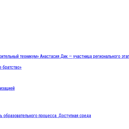
ительный техникум» Анастасия Дик — участница регионального эт
е братство»
низацией
ь образовательного процесса. Доступная среда