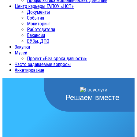
Профилактика мошеннических действий
Центр карьеры ГАПОУ «НСТ»
Документы
События
Мониторинг
Работодатели
Вакансии
ВУЗы, ДПО
Закупки
Музей
Проект «Без срока давности»
Часто задаваемые вопросы
Анкетирование
Решаем вместе