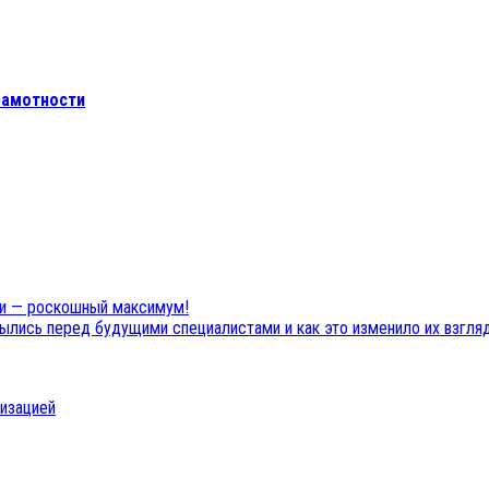
рамотности
ли — роскошный максимум!
рылись перед будущими специалистами и как это изменило их взгл
низацией