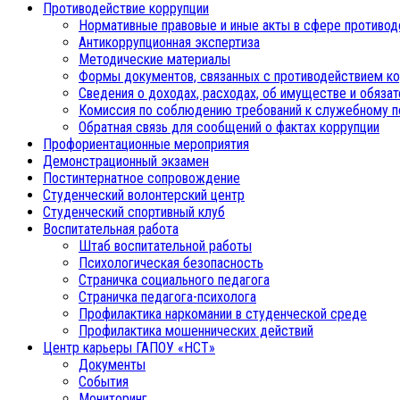
Противодействие коррупции
Нормативные правовые и иные акты в сфере противод
Антикоррупционная экспертиза
Методические материалы
Формы документов, связанных с противодействием ко
Сведения о доходах, расходах, об имуществе и обяза
Комиссия по соблюдению требований к служебному п
Обратная связь для сообщений о фактах коррупции
Профориентационные мероприятия
Демонстрационный экзамен
Постинтернатное сопровождение
Студенческий волонтерский центр
Студенческий спортивный клуб
Воспитательная работа
Штаб воспитательной работы
Психологическая безопасность
Страничка социального педагога
Страничка педагога-психолога
Профилактика наркомании в студенческой среде
Профилактика мошеннических действий
Центр карьеры ГАПОУ «НСТ»
Документы
События
Мониторинг