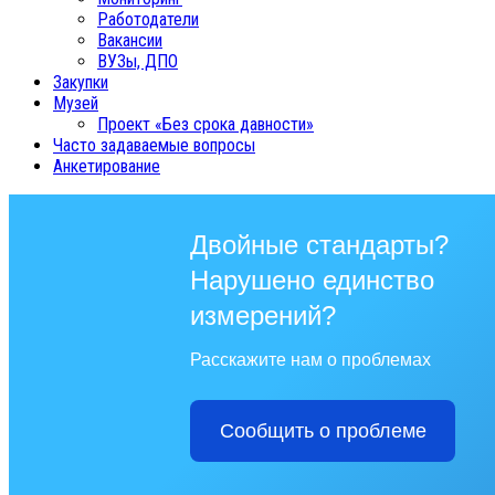
Работодатели
Вакансии
ВУЗы, ДПО
Закупки
Музей
Проект «Без срока давности»
Часто задаваемые вопросы
Анкетирование
Двойные стандарты?
Нарушено единство
измерений?
Расскажите нам о проблемах
Сообщить о проблеме