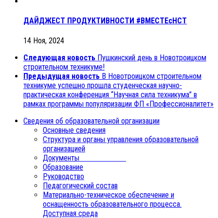
ДАЙДЖЕСТ ПРОДУКТИВНОСТИ #ВМЕСТЕсНСТ
14 Ноя, 2024
Следующая новость
Пушкинский день в Новотроицком
строительном техникуме!
Предыдущая новость
В Новотроицком строительном
техникуме успешно прошла студенческая научно-
практическая конференция “Научная сила техникума” в
рамках программы популяризации ФП «Профессионалитет»
Сведения об образовательной организации
Основные сведения
Структура и органы управления образовательной
организацией
Документы
Образование
Руководство
Педагогический состав
Материально-техническое обеспечение и
оснащенность образовательного процесса.
Доступная среда