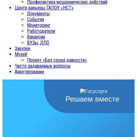
Профилактика мошеннических действий
Центр карьеры ГАПОУ «НСТ»
Документы
События
Мониторинг
Работодатели
Вакансии
ВУЗы, ДПО
Закупки
Музей
Проект «Без срока давности»
Часто задаваемые вопросы
Анкетирование
Решаем вместе