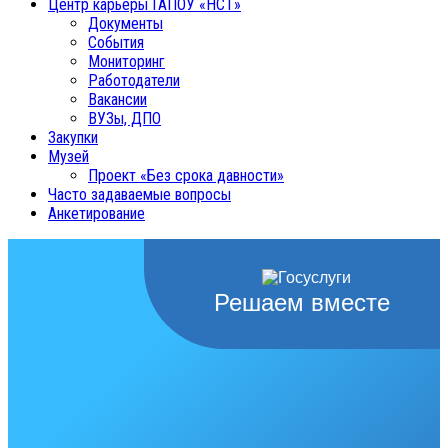
Центр карьеры ГАПОУ «НСТ»
Документы
События
Мониторинг
Работодатели
Вакансии
ВУЗы, ДПО
Закупки
Музей
Проект «Без срока давности»
Часто задаваемые вопросы
Анкетирование
Решаем вместе