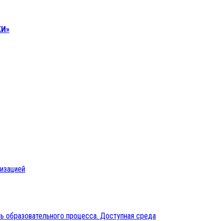
КИ»
низацией
ь образовательного процесса. Доступная среда