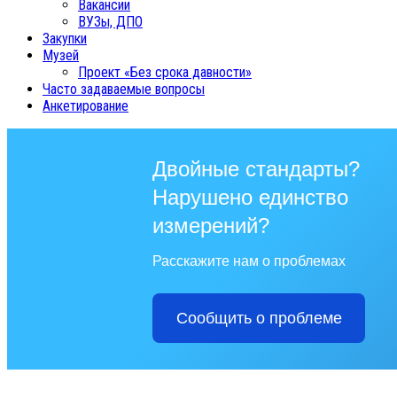
Вакансии
ВУЗы, ДПО
Закупки
Музей
Проект «Без срока давности»
Часто задаваемые вопросы
Анкетирование
Двойные стандарты?
Нарушено единство
измерений?
Расскажите нам о проблемах
Сообщить о проблеме