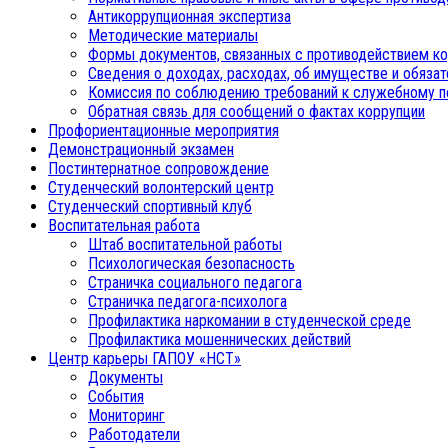
Антикоррупционная экспертиза
Методические материалы
Формы документов, связанных с противодействием ко
Сведения о доходах, расходах, об имуществе и обяза
Комиссия по соблюдению требований к служебному п
Обратная связь для сообщений о фактах коррупции
Профориентационные мероприятия
Демонстрационный экзамен
Постинтернатное сопровождение
Студенческий волонтерский центр
Студенческий спортивный клуб
Воспитательная работа
Штаб воспитательной работы
Психологическая безопасность
Страничка социального педагога
Страничка педагога-психолога
Профилактика наркомании в студенческой среде
Профилактика мошеннических действий
Центр карьеры ГАПОУ «НСТ»
Документы
События
Мониторинг
Работодатели