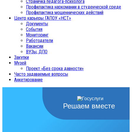
Страничка педагога-психолога
Профилактика наркомании в студенческой среде
Профилактика мошеннических действий
Центр карьеры ГАПОУ «НСТ»
Документы
События
Мониторинг
Работодатели
Вакансии
ВУЗы, ДПО
Закупки
Музей
Проект «Без срока давности»
Часто задаваемые вопросы
Анкетирование
Решаем вместе