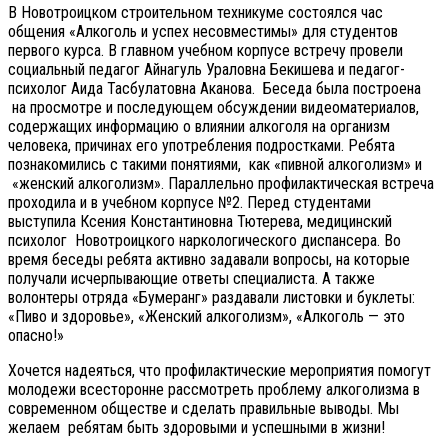
В Новотроицком строительном техникуме состоялся час
общения «Алкоголь и успех несовместимы» для студентов
первого курса. В главном учебном корпусе встречу провели
социальный педагог Айнагуль Ураловна Бекишева и педагог-
психолог Аида Тасбулатовна Аканова. Беседа была построена
на просмотре и последующем обсуждении видеоматериалов,
содержащих информацию о влиянии алкоголя на организм
человека, причинах его употребления подростками. Ребята
познакомились с такими понятиями, как «пивной алкоголизм» и
«женский алкоголизм». Параллельно профилактическая встреча
проходила и в учебном корпусе №2. Перед студентами
выступила Ксения Константиновна Тютерева, медицинский
психолог Новотроицкого наркологического диспансера. Во
время беседы ребята активно задавали вопросы, на которые
получали исчерпывающие ответы специалиста. А также
волонтеры отряда «Бумеранг» раздавали листовки и буклеты:
«Пиво и здоровье», «Женский алкоголизм», «Алкоголь — это
опасно!»
Хочется надеяться, что профилактические мероприятия помогут
молодежи всесторонне рассмотреть проблему алкоголизма в
современном обществе и сделать правильные выводы. Мы
желаем ребятам быть здоровыми и успешными в жизни!