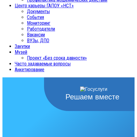
Центр карьеры ГАПОУ «НСТ»
Документы
События
Мониторинг
Работодатели
Вакансии
ВУЗы, ДПО
Закупки
Музей
Проект «Без срока давности»
Часто задаваемые вопросы
Анкетирование
Решаем вместе