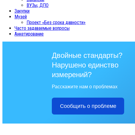
ВУЗы, ДПО
Закупки
Музей
Проект «Без срока давности»
Часто задаваемые вопросы
Анкетирование
Двойные стандарты?
Нарушено единство
измерений?
Расскажите нам о проблемах
Сообщить о проблеме