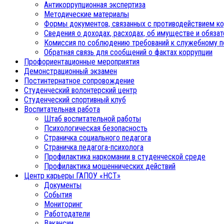
Антикоррупционная экспертиза
Методические материалы
Формы документов, связанных с противодействием ко
Сведения о доходах, расходах, об имуществе и обяза
Комиссия по соблюдению требований к служебному п
Обратная связь для сообщений о фактах коррупции
Профориентационные мероприятия
Демонстрационный экзамен
Постинтернатное сопровождение
Студенческий волонтерский центр
Студенческий спортивный клуб
Воспитательная работа
Штаб воспитательной работы
Психологическая безопасность
Страничка социального педагога
Страничка педагога-психолога
Профилактика наркомании в студенческой среде
Профилактика мошеннических действий
Центр карьеры ГАПОУ «НСТ»
Документы
События
Мониторинг
Работодатели
Вакансии