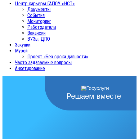
Центр карьеры ГАПОУ «НСТ»
Документы
События
Мониторинг
Работодатели
Вакансии
ВУЗы, ДПО
Закупки
Музей
Проект «Без срока давности»
Часто задаваемые вопросы
Анкетирование
Решаем вместе