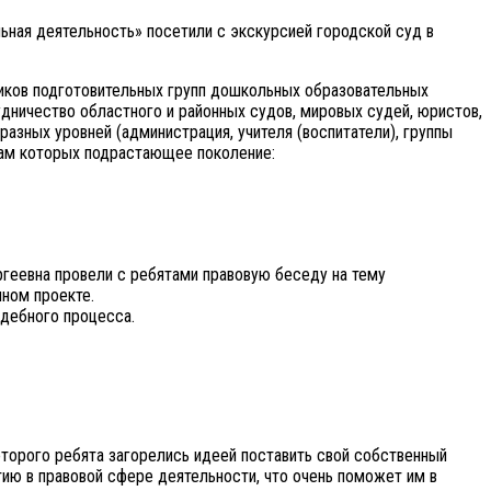
ьная деятельность» посетили с экскурсией городской суд в
ников подготовительных групп дошкольных образовательных
дничество областного и районных судов, мировых судей, юристов,
азных уровней (администрация, учителя (воспитатели), группы
атам которых подрастающее поколение:
геевна провели с ребятами правовую беседу на тему
нном проекте.
удебного процесса.
торого ребята загорелись идеей поставить свой собственный
ию в правовой сфере деятельности, что очень поможет им в