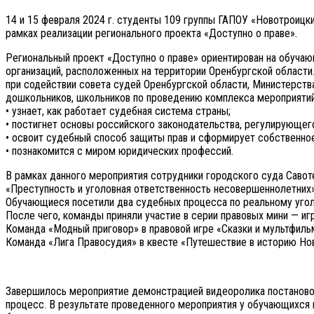
14 и 15 февраля 2024 г. студенты 109 группы ГАПОУ «Новотроицк
рамках реализации регионального проекта «Доступно о праве».
Региональный проект «Доступно о праве» ориентирован на обуча
организаций, расположенных на территории Оренбургской области
при содействии совета судей Оренбургской области, Министерства
дошкольников, школьников по проведению комплекса мероприятий (
• узнает, как работает судебная система страны;
• постигнет основы российского законодательства, регулирующег
• освоит судебный способ защиты прав и сформирует собственное
• познакомится с миром юридических профессий.
В рамках данного мероприятия сотрудники городского суда Савот
«Преступность и уголовная ответственность несовершеннолетних»
Обучающиеся посетили два судебных процесса по реальному угол
После чего, команды приняли участие в серии правовых мини — и
Команда «Модный приговор» в правовой игре «Сказки и мультфиль
Команда «Лига Правосудия» в квесте «Путешествие в историю Нов
Завершилось мероприятие демонстрацией видеоролика постановочн
процесс. В результате проведенного мероприятия у обучающихся 