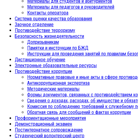
Материалы для студентов и абитуриентов
Материалы для педагогов и руководителей
Контакты оператора
Система оценки качества образования
Заочное отделение
Противодействие терроризму
Безопасность жизнедеятельности
Допризывникам
Памятки и инструкции по БЖД
Инструкции для проведения занятий по правилам безо
Дистанционное обучение
Электронные образовательные ресурсы
Противодействие коррупции
Нормативные правовые и иные акты в сфере противод
Антикоррупционная экспертиза
Методические материалы
Формы документов, связанных с противодействием ко
Сведения о доходах, расходах, об имуществе и обяза
Комиссия по соблюдению требований к служебному п
Обратная связь для сообщений о фактах коррупции
Профориентационные мероприятия
Демонстрационный экзамен
Постинтернатное сопровождение
Студенческий волонтерский центр