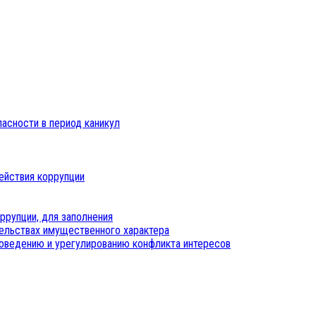
пасности в период каникул
ействия коррупции
ррупции, для заполнения
тельствах имущественного характера
оведению и урегулированию конфликта интересов