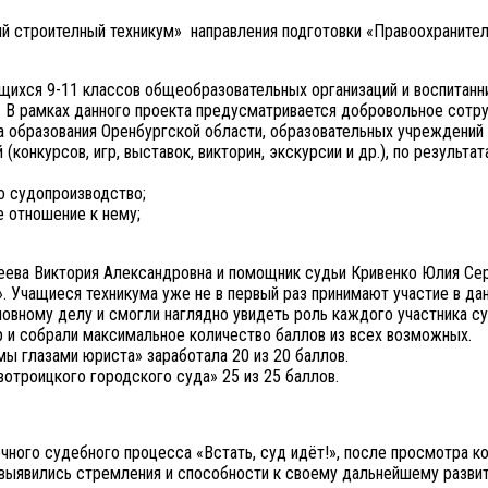
ий строителный техникум» направления подготовки «Правоохранител
ющихся 9-11 классов общеобразовательных организаций и воспитан
. В рамках данного проекта предусматривается добровольное сотру
 образования Оренбургской области, образовательных учреждений р
конкурсов, игр, выставок, викторин, экскурсии и др.), по результ
о судопроизводство;
 отношение к нему;
еева Виктория Александровна и помощник судьи Кривенко Юлия Сер
. Учащиеся техникума уже не в первый раз принимают участие в да
овному делу и смогли наглядно увидеть роль каждого участника с
гр и собрали максимальное количество баллов из всех возможных.
мы глазами юриста» заработала 20 из 20 баллов.
отроицкого городского суда» 25 из 25 баллов.
ого судебного процесса «Встать, суд идёт!», после просмотра ко
выявились стремления и способности к своему дальнейшему развит