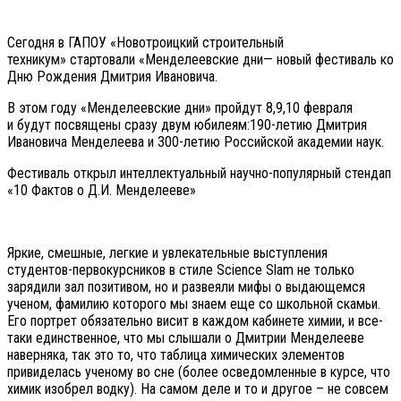
Сегодня в ГАПОУ «Новотроицкий строительный
техникум» стартовали «Менделеевские дни— новый фестиваль ко
Дню Рождения Дмитрия Ивановича.
В этом году «Менделеевские дни» пройдут 8,9,10 февраля
и будут посвящены сразу двум юбилеям:190-летию Дмитрия
Ивановича Менделеева и 300-летию Российской академии наук.
Фестиваль открыл интеллектуальный научно-популярный стендап
«10 Фактов о Д.И. Менделееве»
Яркие, смешные, легкие и увлекательные выступления
студентов-первокурсников в стиле Science Slam не только
зарядили зал позитивом, но и развеяли мифы о выдающемся
ученом, фамилию которого мы знаем еще со школьной скамьи.
Его портрет обязательно висит в каждом кабинете химии, и все-
таки единственное, что мы слышали о Дмитрии Менделееве
наверняка, так это то, что таблица химических элементов
привиделась ученому во сне (более осведомленные в курсе, что
химик изобрел водку). На самом деле и то и другое – не совсем