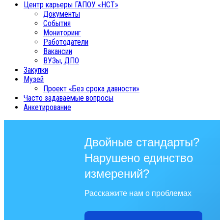
Центр карьеры ГАПОУ «НСТ»
Документы
События
Мониторинг
Работодатели
Вакансии
ВУЗы, ДПО
Закупки
Музей
Проект «Без срока давности»
Часто задаваемые вопросы
Анкетирование
Двойные стандарты?
Нарушено единство
измерений?
Расскажите нам о проблемах