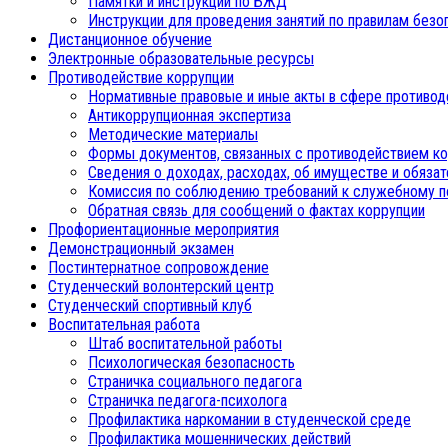
Памятки и инструкции по БЖД
Инструкции для проведения занятий по правилам безо
Дистанционное обучение
Электронные образовательные ресурсы
Противодействие коррупции
Нормативные правовые и иные акты в сфере противод
Антикоррупционная экспертиза
Методические материалы
Формы документов, связанных с противодействием ко
Сведения о доходах, расходах, об имуществе и обяза
Комиссия по соблюдению требований к служебному п
Обратная связь для сообщений о фактах коррупции
Профориентационные мероприятия
Демонстрационный экзамен
Постинтернатное сопровождение
Студенческий волонтерский центр
Студенческий спортивный клуб
Воспитательная работа
Штаб воспитательной работы
Психологическая безопасность
Страничка социального педагога
Страничка педагога-психолога
Профилактика наркомании в студенческой среде
Профилактика мошеннических действий