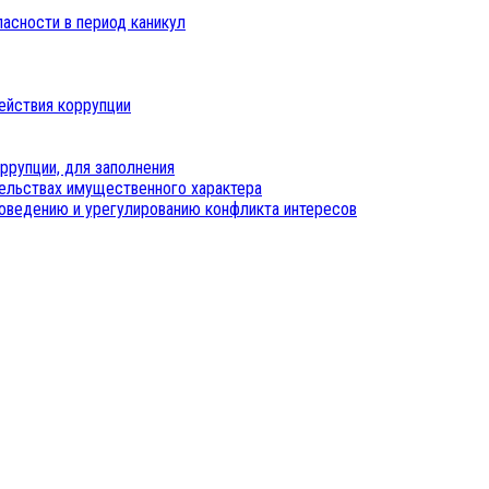
пасности в период каникул
ействия коррупции
ррупции, для заполнения
тельствах имущественного характера
оведению и урегулированию конфликта интересов