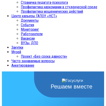
Страничка педагога-психолога
Профилактика наркомании в студенческой среде
Профилактика мошеннических действий
Центр карьеры ГАПОУ «НСТ»
Документы
События
Мониторинг
Работодатели
Вакансии
ВУЗы, ДПО
Закупки
Музей
Проект «Без срока давности»
Часто задаваемые вопросы
Анкетирование
Решаем вместе