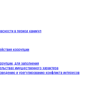
пасности в период каникул
ействия коррупции
ррупции, для заполнения
тельствах имущественного характера
оведению и урегулированию конфликта интересов