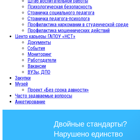
Штаб воспитательной работы
Психологическая безопасность
Страничка социального педагога
Страничка педагога-психолога
Профилактика наркомании в студенческой среде
Профилактика мошеннических действий
Центр карьеры ГАПОУ «НСТ»
Документы
События
Мониторинг
Работодатели
Вакансии
ВУЗы, ДПО
Закупки
Музей
Проект «Без срока давности»
Часто задаваемые вопросы
Анкетирование
Двойные стандарты?
Нарушено единство