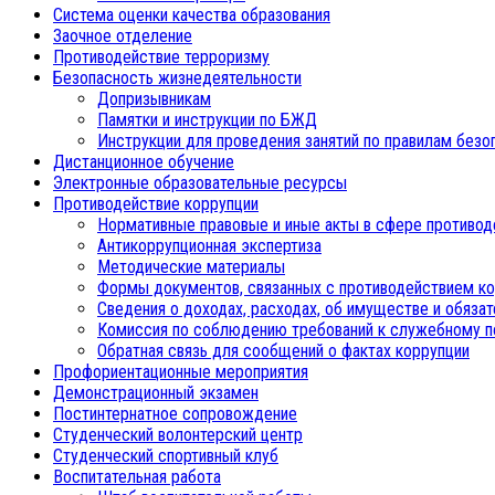
Система оценки качества образования
Заочное отделение
Противодействие терроризму
Безопасность жизнедеятельности
Допризывникам
Памятки и инструкции по БЖД
Инструкции для проведения занятий по правилам безо
Дистанционное обучение
Электронные образовательные ресурсы
Противодействие коррупции
Нормативные правовые и иные акты в сфере противод
Антикоррупционная экспертиза
Методические материалы
Формы документов, связанных с противодействием ко
Сведения о доходах, расходах, об имуществе и обяза
Комиссия по соблюдению требований к служебному п
Обратная связь для сообщений о фактах коррупции
Профориентационные мероприятия
Демонстрационный экзамен
Постинтернатное сопровождение
Студенческий волонтерский центр
Студенческий спортивный клуб
Воспитательная работа