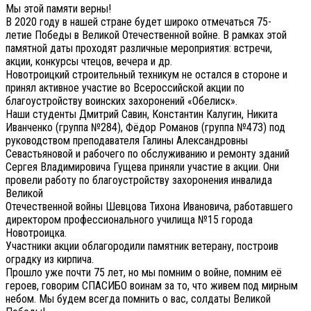
Мы этой памяти верны!
В 2020 году в нашей стране будет широко отмечаться 75-
летие Победы в Великой Отечественной войне. В рамках этой
памятной даты проходят различные мероприятия: встречи,
акции, конкурсы чтецов, вечера и др.
Новотроицкий строительный техникум не остался в стороне и
принял активное участие во Всероссийской акции по
благоустройству воинских захоронений «Обелиск».
Наши студенты Дмитрий Савин, Константин Калугин, Никита
Иванченко (группа №284), Фёдор Романов (группа №473) под
руководством преподавателя Галины Александровны
Севастьяновой и рабочего по обслуживанию и ремонту зданий
Сергея Владимировича Гущева приняли участие в акции. Они
провели работу по благоустройству захоронения инвалида
Великой
Отечественной войны Шевцова Тихона Ивановича, работавшего
директором профессионального училища №15 города
Новотроицка.
Участники акции облагородили памятник ветерану, построив
оградку из кирпича.
Прошло уже почти 75 лет, но мы помним о войне, помним её
героев, говорим СПАСИБО воинам за то, что живем под мирным
небом. Мы будем всегда помнить о вас, солдаты Великой