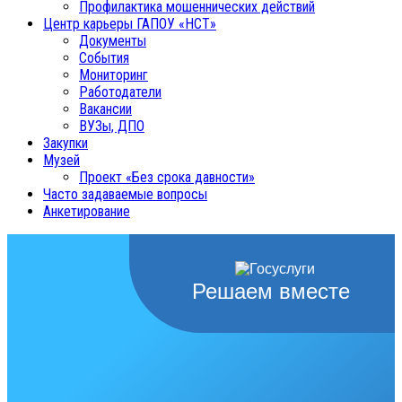
Профилактика мошеннических действий
Центр карьеры ГАПОУ «НСТ»
Документы
События
Мониторинг
Работодатели
Вакансии
ВУЗы, ДПО
Закупки
Музей
Проект «Без срока давности»
Часто задаваемые вопросы
Анкетирование
Решаем вместе